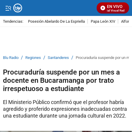
EN VIVO
Señal Visual Radio
Tendencias:
Posesión Abelardo De La Espriella
Papa León XIV
Alfons
PUBLICIDAD
/
/
/
Blu Radio
Regiones
Santanderes
Procuraduría suspende por un mes
Procuraduría suspende por un mes a
docente en Bucaramanga por trato
irrespetuoso a estudiante
El Ministerio Público confirmó que el profesor habría
agredido y proferido expresiones inadecuadas contra
una estudiante durante una jornada cultural en 2022.