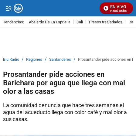
EN VIVO
Señal Visual Radio
Tendencias:
Abelardo De La Espriella
Cali
Presos trasladados
Rie
PUBLICIDAD
/
/
/
Blu Radio
Regiones
Santanderes
Prosantander pide acciones en Bar
Prosantander pide acciones en
Barichara por agua que llega con mal
olor a las casas
La comunidad denuncia que hace tres semanas el
agua del acueducto llega con color café y mal olor a
sus casas.