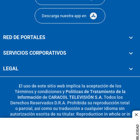
Descarga nuestra app en
RED DE PORTALES
SERVICIOS CORPORATIVOS
LEGAL
El uso de este sitio web implica la aceptación de los
Términos y condiciones
y
Políticas de Tratamiento de la
Información
de
CARACOL TELEVISIÓN S.A.
Todos los
Derechos Reservados D.R.A. Prohibida su reproducción total
o parcial, así como su traducción a cualquier idioma sin
autorización escrita de su titular. Reproduction in whole or in
c
part, or translation without written permission is prohibited.
All rights reserved 2025.
PUBLICIDAD
MIEMBRO DE: