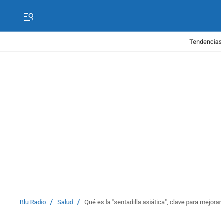
Tendencias
/
/
Blu Radio
Salud
Qué es la "sentadilla asiática", clave para mejorar