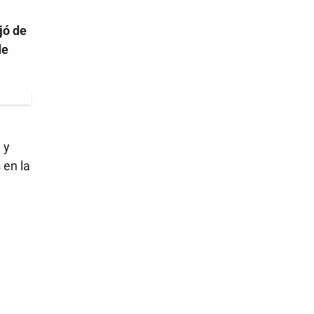
jó de
de
 y
 en la