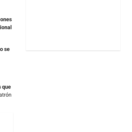
rones
ional
to se
s que
atrón