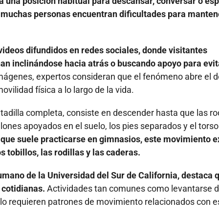
a una posición habitual para descansar, conversar o es
do muchas personas encuentran dificultades para manten
ideos difundidos en redes sociales, donde visitantes
nan inclinándose hacia atrás o buscando apoyo para evit
imágenes, expertos consideran que el fenómeno abre el 
vilidad física a lo largo de la vida.
adilla completa, consiste en descender hasta que las rod
ones apoyados en el suelo, los pies separados y el torso
l que suele practicarse en gimnasios, este movimiento e
 tobillos, las rodillas y las caderas.
mano de la Universidad del Sur de California, destaca 
 cotidianas.
Actividades tan comunes como levantarse 
suelo requieren patrones de movimiento relacionados con e