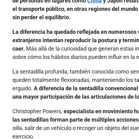
de personas en lugares como
China
y Japón result
el transporte público, en otras regiones del mun
sin perder el equilibrio.
La diferencia ha quedado reflejada en numerosos v
extranjeros intentan reproducir la postura y termi
caer.
Más allá de la curiosidad que generan estas 
sobre cómo los hábitos diarios pueden influir en la mo
La sentadilla profunda, también conocida como sent
queden totalmente flexionadas, manteniendo los tal
erguido.
A diferencia de la sentadilla convenciona
una mayor participación de las articulaciones de los
Christopher Powers,
especialista en movimiento hu
las sentadillas forman parte de múltiples acciones
silla, salir de un vehículo o recoger un objeto del 
ejercicio.