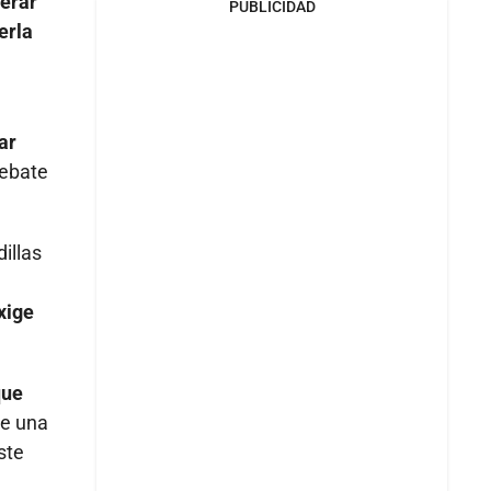
perar
PUBLICIDAD
erla
ar
debate
illas
xige
que
de una
ste