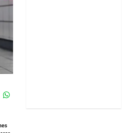
Whatsapp
k
nes