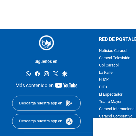
RED DE PORTAL
Noticias Caracol
Caracol Televisión
Síguenos en:
Gol Caracol
whatsapp
facebook
instagram
twitter
google
La Kalle
HJCK
youtube-
Más contenido en
DiTu
footer
El Espectador
Teatro Mayor
Descarga nuestra app en
Caracol Internacional
Caracol Corporativo
Descarga nuestra app en
Caracol Next