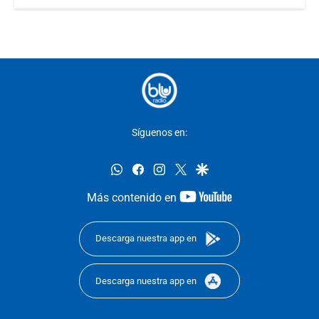
Síguenos en:
whatsapp
facebook
instagram
twitter
google
youtube-
Más contenido en
footer
Descarga nuestra app en
Descarga nuestra app en