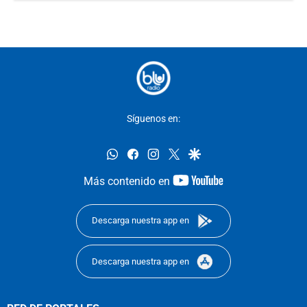
Síguenos en:
whatsapp
facebook
instagram
twitter
google
youtube-
Más contenido en
footer
Descarga nuestra app en
Descarga nuestra app en