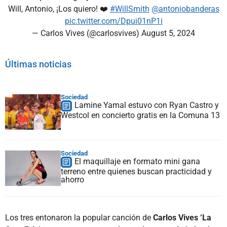
Will, Antonio, ¡Los quiero! ❤️
#WillSmith
@antoniobanderas
pic.twitter.com/Dpui01nP1i
— Carlos Vives (@carlosvives)
August 5, 2024
Últimas noticias
Sociedad
Lamine Yamal estuvo con Ryan Castro y
Westcol en concierto gratis en la Comuna 13
Sociedad
El maquillaje en formato mini gana
terreno entre quienes buscan practicidad y
ahorro
Los tres entonaron la popular canción de
Carlos Vives ‘La