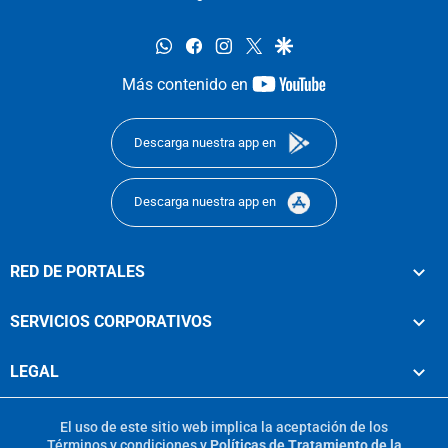
whatsapp
facebook
instagram
twitter
google
youtube-
Más contenido en
footer
Descarga nuestra app en
Descarga nuestra app en
RED DE PORTALES
SERVICIOS CORPORATIVOS
LEGAL
El uso de este sitio web implica la aceptación de los
Términos y condiciones
y
Políticas de Tratamiento de la