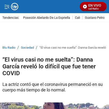
EN VIVO
Señal Visual Radio
Tendencias:
Posesión Abelardo De La Espriella
Cali
Gustavo Petro
PUBLICIDAD
/
/
Blu Radio
Sociedad
“El virus casi no me suelta”: Danna García reveló lo
“El virus casi no me suelta”: Danna
García reveló lo difícil que fue tener
COVID
La actriz contó que el coronavirus permaneció en su
cuerpo más tiempo de lo normal.