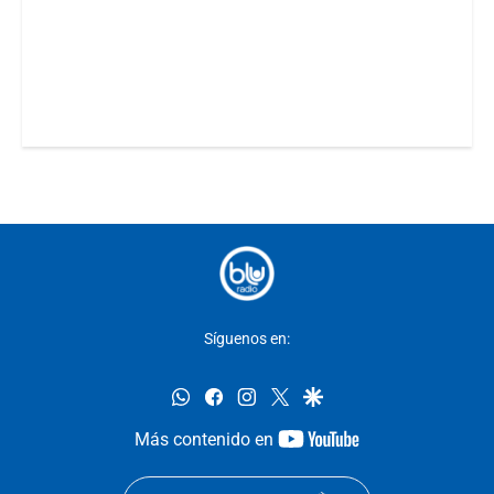
Síguenos en:
whatsapp
facebook
instagram
twitter
google
youtube-
Más contenido en
footer