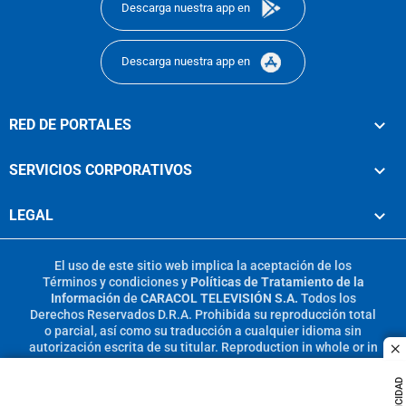
Descarga nuestra app en
Descarga nuestra app en
RED DE PORTALES
SERVICIOS CORPORATIVOS
LEGAL
El uso de este sitio web implica la aceptación de los
Términos y condiciones
y
Políticas de Tratamiento de la
Información
de
CARACOL TELEVISIÓN S.A.
Todos los
Derechos Reservados D.R.A. Prohibida su reproducción total
o parcial, así como su traducción a cualquier idioma sin
autorización escrita de su titular. Reproduction in whole or in
c
part, or translation without written permission is prohibited.
All rights reserved 2025.
PUBLICIDAD