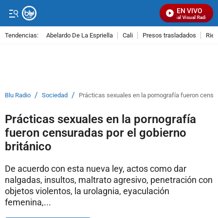
EN VIVO
Señal Visual Radio
Tendencias:
Abelardo De La Espriella
Cali
Presos trasladados
Rie
PUBLICIDAD
/
/
Blu Radio
Sociedad
Prácticas sexuales en la pornografía fueron censur
Prácticas sexuales en la pornografía
fueron censuradas por el gobierno
británico
De acuerdo con esta nueva ley, actos como dar
nalgadas, insultos, maltrato agresivo, penetración con
objetos violentos, la urolagnia, eyaculación
femenina,...