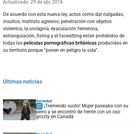
Actualizado: 29 de abr, 2016
De acuerdo con esta nueva ley, actos como dar nalgadas,
insultos, maltrato agresivo, penetración con objetos
violentos, la
urolagnia
, eyaculación femenina,
estrangulación,
fisting
y el facesitting están prohibidos de
todas las
películas pornográficas británicas
producidas en
su territorio porque “ponen en peligro la vida”.
Últimas noticias
Sociedad
¡Tremendo susto! Mujer paseaba con su
perro y se encontró de frente con un oso
grizzly en Canadá