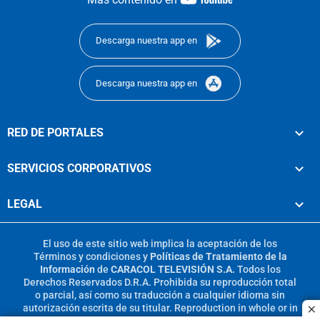
footer
Descarga nuestra app en
Descarga nuestra app en
RED DE PORTALES
SERVICIOS CORPORATIVOS
LEGAL
El uso de este sitio web implica la aceptación de los
Términos y condiciones
y
Políticas de Tratamiento de la
Información
de
CARACOL TELEVISIÓN S.A.
Todos los
Derechos Reservados D.R.A. Prohibida su reproducción total
o parcial, así como su traducción a cualquier idioma sin
autorización escrita de su titular. Reproduction in whole or in
c