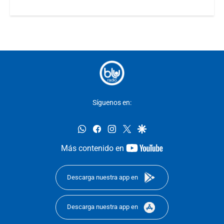
Síguenos en:
whatsapp
facebook
instagram
twitter
google
youtube-
Más contenido en
footer
Descarga nuestra app en
Descarga nuestra app en