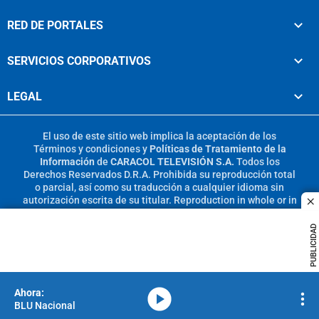
RED DE PORTALES
SERVICIOS CORPORATIVOS
LEGAL
El uso de este sitio web implica la aceptación de los
Términos y condiciones
y
Políticas de Tratamiento de la
Información
de
CARACOL TELEVISIÓN S.A.
Todos los
Derechos Reservados D.R.A. Prohibida su reproducción total
o parcial, así como su traducción a cualquier idioma sin
autorización escrita de su titular. Reproduction in whole or in
c
part, or translation without written permission is prohibited.
All rights reserved 2025.
PUBLICIDAD
MIEMBRO DE:
media-icon
BLU Nacional