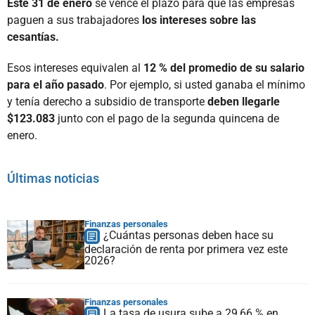
Este 31 de enero
se vence el plazo para que las empresas
paguen a sus trabajadores
los intereses sobre las
cesantías.
Esos intereses equivalen al
12 % del promedio de su salario
para el año pasado
. Por ejemplo, si usted ganaba el mínimo
y tenía derecho a subsidio de transporte
deben llegarle
$123.083
junto con el pago de la segunda quincena de
enero.
Últimas noticias
Finanzas personales
¿Cuántas personas deben hace su
declaración de renta por primera vez este
2026?
Finanzas personales
La tasa de usura sube a 29,66 % en