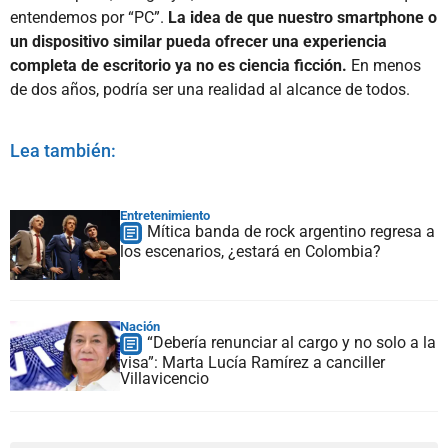
entendemos por “PC”.
La idea de que nuestro smartphone o
un dispositivo similar pueda ofrecer una experiencia
completa de escritorio ya no es ciencia ficción.
En menos
de dos años, podría ser una realidad al alcance de todos.
Lea también:
Entretenimiento
Mítica banda de rock argentino regresa a
los escenarios, ¿estará en Colombia?
Nación
“Debería renunciar al cargo y no solo a la
visa”: Marta Lucía Ramírez a canciller
Villavicencio