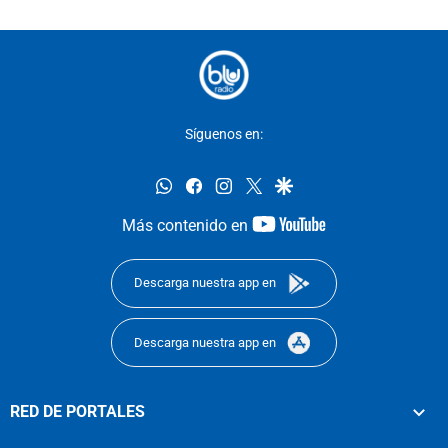
Síguenos en:
whatsapp
facebook
instagram
twitter
google
youtube-
Más contenido en
footer
Descarga nuestra app en
Descarga nuestra app en
RED DE PORTALES