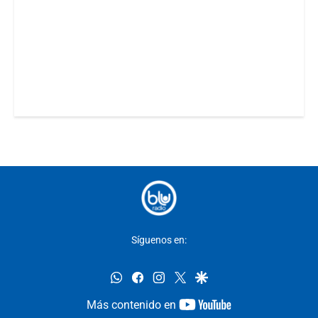
Síguenos en:
whatsapp
facebook
instagram
twitter
google
youtube-
Más contenido en
footer