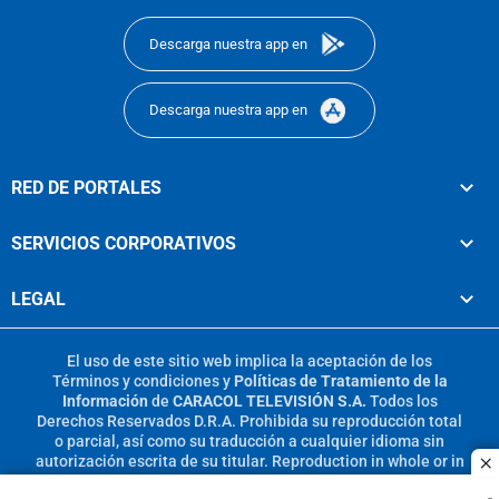
Descarga nuestra app en
Descarga nuestra app en
RED DE PORTALES
SERVICIOS CORPORATIVOS
LEGAL
El uso de este sitio web implica la aceptación de los
Términos y condiciones
y
Políticas de Tratamiento de la
Información
de
CARACOL TELEVISIÓN S.A.
Todos los
Derechos Reservados D.R.A. Prohibida su reproducción total
o parcial, así como su traducción a cualquier idioma sin
autorización escrita de su titular. Reproduction in whole or in
c
part, or translation without written permission is prohibited.