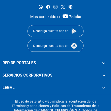
whatsapp
facebook
instagram
twitter
google
youtube-
Más contenido en
footer
Descarga nuestra app en
Descarga nuestra app en
RED DE PORTALES
SERVICIOS CORPORATIVOS
LEGAL
El uso de este sitio web implica la aceptación de los
Términos y condiciones
y
Políticas de Tratamiento de la
Información
de
CARACOL TELEVISIÓN S.A.
Todos los