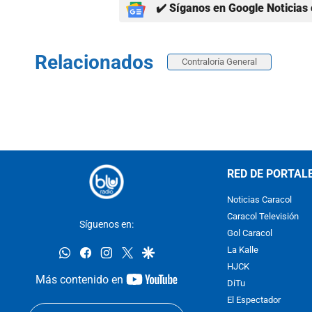
✔️ Síganos en Google Noticias 
Relacionados
Contraloría General
RED DE PORTAL
Noticias Caracol
Caracol Televisión
Síguenos en:
Gol Caracol
whatsapp
facebook
instagram
twitter
google
La Kalle
HJCK
youtube-
Más contenido en
DiTu
footer
El Espectador