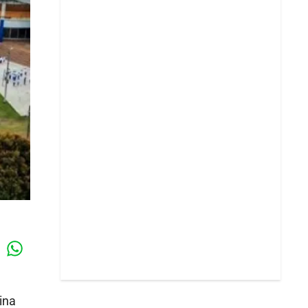
Whatsapp
k
ina