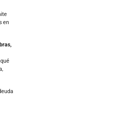
ite
s en
bras,
 qué
a,
 deuda