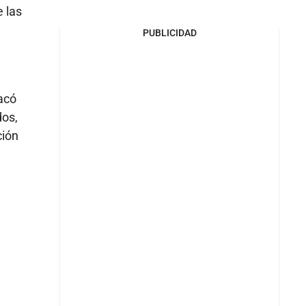
 las
PUBLICIDAD
l
tacó
dos,
ción