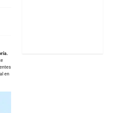
ría.
te
ientes
al en