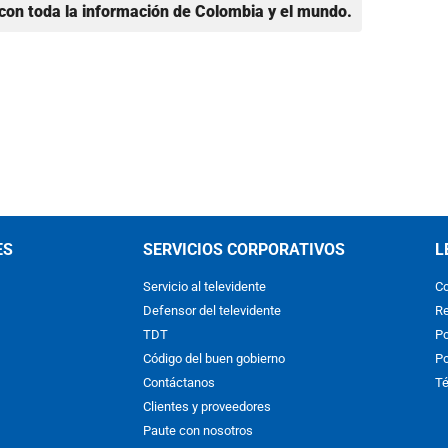
con toda la información de Colombia y el mundo.
ES
SERVICIOS CORPORATIVOS
L
Servicio al televidente
Co
Defensor del televidente
Re
TDT
Po
Código del buen gobierno
Po
Contáctanos
Té
Clientes y proveedores
Paute con nosotros