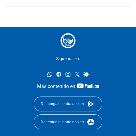
Síguenos en:
whatsapp
facebook
instagram
twitter
google
youtube-
Más contenido en
footer
Descarga nuestra app en
Descarga nuestra app en