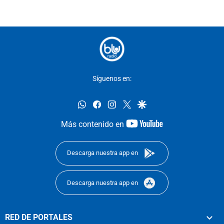
Síguenos en:
whatsapp
facebook
instagram
twitter
google
youtube-
Más contenido en
footer
Descarga nuestra app en
Descarga nuestra app en
RED DE PORTALES