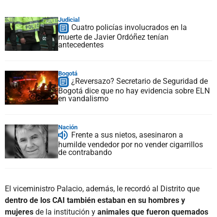
Judicial
Cuatro policías involucrados en la
muerte de Javier Ordóñez tenían
antecedentes
Bogotá
¿Reversazo? Secretario de Seguridad de
Bogotá dice que no hay evidencia sobre ELN
en vandalismo
Nación
Frente a sus nietos, asesinaron a
humilde vendedor por no vender cigarrillos
de contrabando
El viceministro Palacio, además, le recordó al Distrito que
dentro de los CAI también estaban en su hombres y
mujeres
de la institución y
animales que fueron quemados