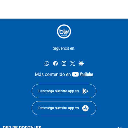
Síguenos en:
whatsapp
facebook
instagram
twitter
google
youtube-
Más contenido en
footer
Descarga nuestra app en
Descarga nuestra app en
RED DE PORTALES