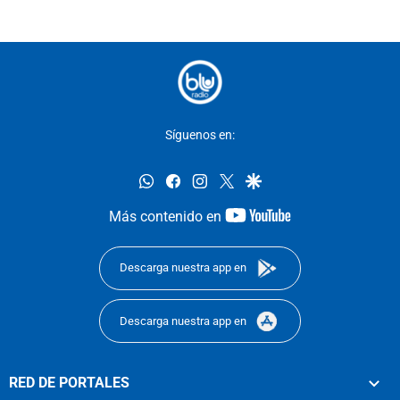
Síguenos en:
whatsapp
facebook
instagram
twitter
google
youtube-
Más contenido en
footer
Descarga nuestra app en
Descarga nuestra app en
RED DE PORTALES