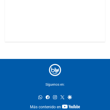
Síguenos en:
whatsapp
facebook
instagram
twitter
google
youtube-
Más contenido en