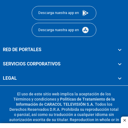
footer
Descarga nuestra app en
Descarga nuestra app en
RED DE PORTALES
SERVICIOS CORPORATIVOS
LEGAL
El uso de este sitio web implica la aceptación de los
Términos y condiciones
y
Políticas de Tratamiento de la
Información
de
CARACOL TELEVISIÓN S.A.
Todos los
Derechos Reservados D.R.A. Prohibida su reproducción total
o parcial, así como su traducción a cualquier idioma sin
autorización escrita de su titular. Reproduction in whole or in
c
part, or translation without written permission is prohibited.