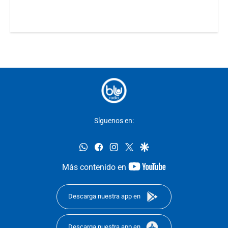
Síguenos en:
whatsapp
facebook
instagram
twitter
google
youtube-
Más contenido en
footer
Descarga nuestra app en
Descarga nuestra app en