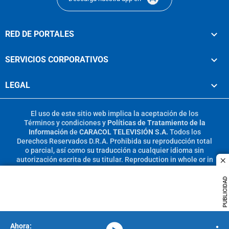
RED DE PORTALES
SERVICIOS CORPORATIVOS
LEGAL
El uso de este sitio web implica la aceptación de los
Términos y condiciones
y
Políticas de Tratamiento de la
Información
de
CARACOL TELEVISIÓN S.A.
Todos los
Derechos Reservados D.R.A. Prohibida su reproducción total
o parcial, así como su traducción a cualquier idioma sin
autorización escrita de su titular. Reproduction in whole or in
c
part, or translation without written permission is prohibited.
All rights reserved 2025.
PUBLICIDAD
MIEMBRO DE: