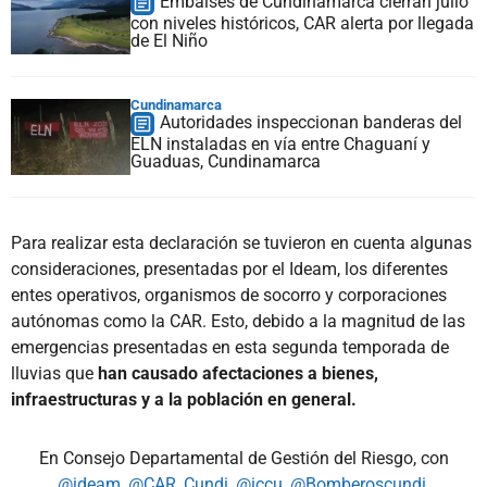
Embalses de Cundinamarca cierran julio
con niveles históricos, CAR alerta por llegada
de El Niño
Cundinamarca
Autoridades inspeccionan banderas del
ELN instaladas en vía entre Chaguaní y
Guaduas, Cundinamarca
Para realizar esta declaración se tuvieron en cuenta algunas
consideraciones, presentadas por el Ideam, los diferentes
entes operativos, organismos de socorro y corporaciones
autónomas como la CAR. Esto, debido a la magnitud de las
emergencias presentadas en esta segunda temporada de
lluvias que
han causado afectaciones a bienes,
infraestructuras y a la población en general.
En Consejo Departamental de Gestión del Riesgo, con
@ideam
,
@CAR_Cundi
,
@iccu
,
@Bomberoscundi
,