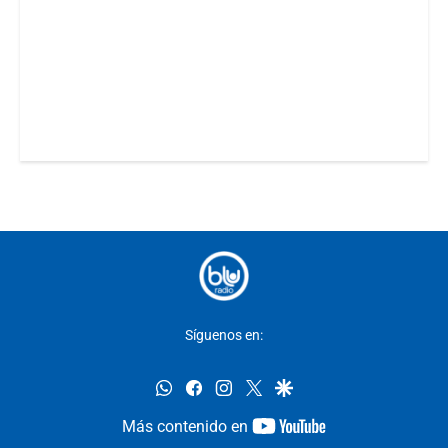
Síguenos en:
whatsapp
facebook
instagram
twitter
google
youtube-
Más contenido en
footer