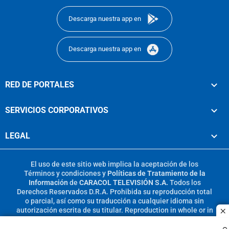
Descarga nuestra app en
Descarga nuestra app en
RED DE PORTALES
SERVICIOS CORPORATIVOS
LEGAL
El uso de este sitio web implica la aceptación de los
Términos y condiciones
y
Políticas de Tratamiento de la
Información
de
CARACOL TELEVISIÓN S.A.
Todos los
Derechos Reservados D.R.A. Prohibida su reproducción total
o parcial, así como su traducción a cualquier idioma sin
autorización escrita de su titular. Reproduction in whole or in
c
part, or translation without written permission is prohibited.
All rights reserved 2025.