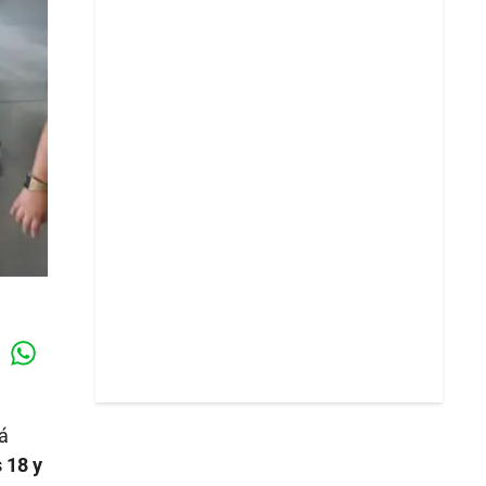
Whatsapp
k
á
 18 y