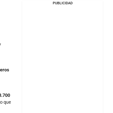
PUBLICIDAD
y
meros
3.700
no que