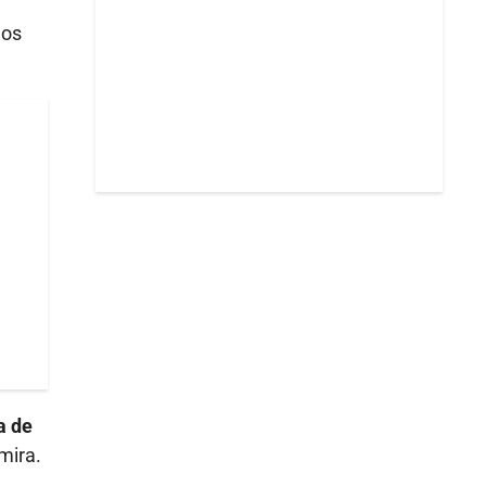
los
a de
mira.