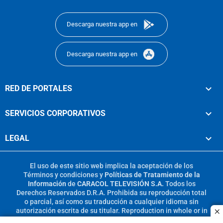
footer
Descarga nuestra app en
Descarga nuestra app en
RED DE PORTALES
SERVICIOS CORPORATIVOS
LEGAL
El uso de este sitio web implica la aceptación de los
Términos y condiciones
y
Políticas de Tratamiento de la
Información
de
CARACOL TELEVISIÓN S.A.
Todos los
Derechos Reservados D.R.A. Prohibida su reproducción total
o parcial, así como su traducción a cualquier idioma sin
autorización escrita de su titular. Reproduction in whole or in
c
part, or translation without written permission is prohibited.