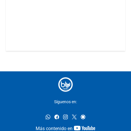
Síguenos en:
whatsapp
facebook
instagram
twitter
google
youtube-
Más contenido en