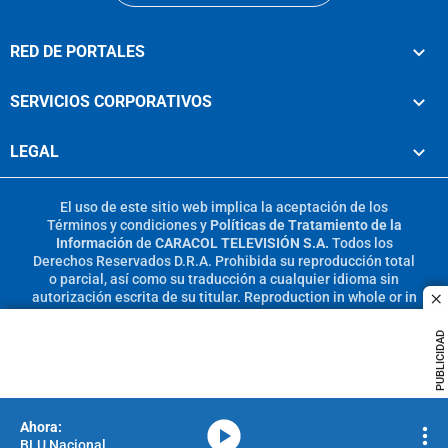
RED DE PORTALES
SERVICIOS CORPORATIVOS
LEGAL
El uso de este sitio web implica la aceptación de los
Términos y condiciones
y
Políticas de Tratamiento de la
Información
de
CARACOL TELEVISIÓN S.A.
Todos los
Derechos Reservados D.R.A. Prohibida su reproducción total
o parcial, así como su traducción a cualquier idioma sin
autorización escrita de su titular. Reproduction in whole or in
c
part, or translation without written permission is prohibited.
All rights reserved 2025.
PUBLICIDAD
MIEMBRO DE:
media-icon
BLU Nacional