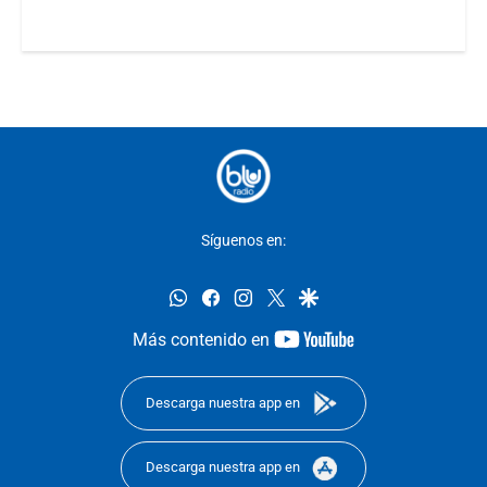
Síguenos en:
whatsapp
facebook
instagram
twitter
google
youtube-
Más contenido en
footer
Descarga nuestra app en
Descarga nuestra app en