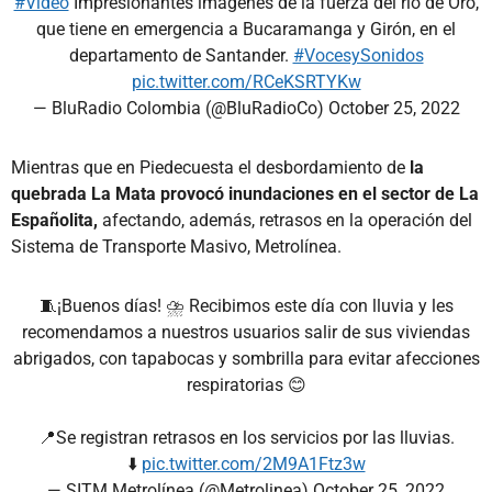
#Video
Impresionantes imágenes de la fuerza del río de Oro,
que tiene en emergencia a Bucaramanga y Girón, en el
departamento de Santander.
#VocesySonidos
pic.twitter.com/RCeKSRTYKw
— BluRadio Colombia (@BluRadioCo)
October 25, 2022
Mientras que en Piedecuesta el desbordamiento de
la
quebrada La Mata provocó inundaciones en el sector de La
Españolita,
afectando, además, retrasos en la operación del
Sistema de Transporte Masivo, Metrolínea.
🧵¡Buenos días! ⛈️ Recibimos este día con lluvia y les
recomendamos a nuestros usuarios salir de sus viviendas
abrigados, con tapabocas y sombrilla para evitar afecciones
respiratorias 😊
📍Se registran retrasos en los servicios por las lluvias.
⬇️
pic.twitter.com/2M9A1Ftz3w
— SITM Metrolínea (@Metrolinea)
October 25, 2022