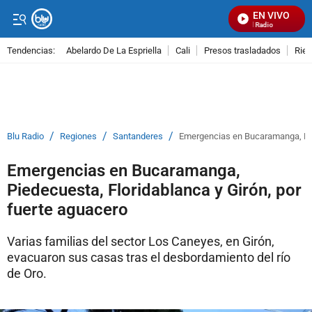
EN VIVO
Señal Visual Radio
Tendencias:
Abelardo De La Espriella
Cali
Presos trasladados
Rie
PUBLICIDAD
/
/
/
Blu Radio
Regiones
Santanderes
Emergencias en Bucaramanga, Pied
Emergencias en Bucaramanga,
Piedecuesta, Floridablanca y Girón, por
fuerte aguacero
Varias familias del sector Los Caneyes, en Girón,
evacuaron sus casas tras el desbordamiento del río
de Oro.