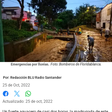
Emergencias por lluvias.
Foto: Bomberos de Floridablanca.
Por:
Redacción BLU Radio Santander
25 de Oct, 2022
Whatsapp
Facebook
X
Actualizado: 25 de oct, 2022
Un fuerte aguacero de casi dos horas, la madrugada de este