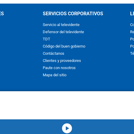
ES
SERVICIOS CORPORATIVOS
L
Servicio al televidente
Co
Defensor del televidente
Re
TDT
Po
Código del buen gobierno
Po
Contáctanos
Té
Clientes y proveedores
Paute con nosotros
Mapa del sitio
nos y condiciones
y
Políticas de Tratamiento de la Información
de
CAR
hibida su reproducción total o parcial, así como su traducción a cual
 or in part, or translation without written permission is prohibited. All 
media-icon