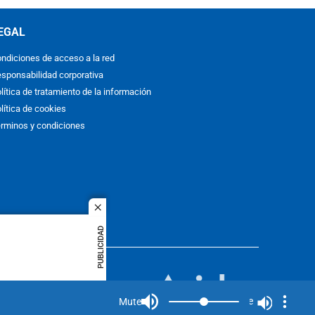
EGAL
ndiciones de acceso a la red
sponsabilidad corporativa
lítica de tratamiento de la información
lítica de cookies
rminos y condiciones
close
PUBLICIDAD
ACOL
quier idioma
MIEMBRO DE:
rights
Mute
Mute