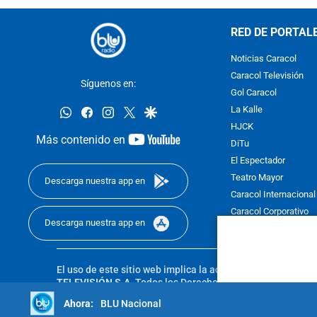
RED DE PORTAL
Noticias Caracol
Caracol Televisión
Síguenos en:
Gol Caracol
whatsapp
facebook
instagram
twitter
google
La Kalle
HJCK
youtube-
Más contenido en
DiTu
footer
El Espectador
Teatro Mayor
Descarga nuestra app en
Caracol Internacional
Caracol Corporativo
Descarga nuestra app en
Caracol Next
El uso de este sitio web implica la aceptación de los
Térmi
TELEVISIÓN S.A.
Todos los Derechos Reservados D.R.A. Pro
sin autorización escrita de su titular. Reproduction in whole
BLU Nacional
reserved 2025.