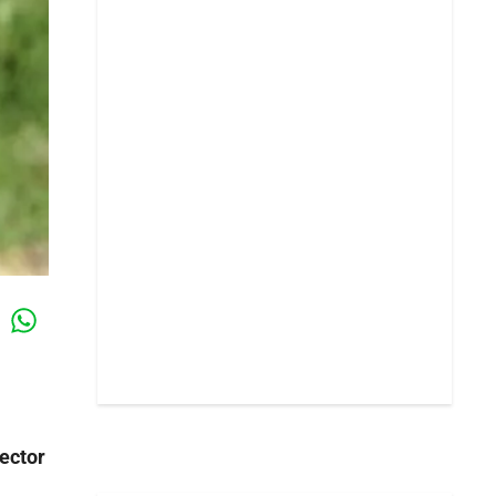
Whatsapp
k
sector