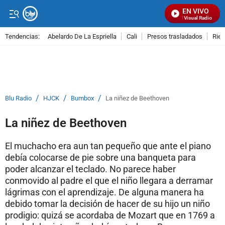
EN VIVO
Señal Visual Radio
Tendencias:
Abelardo De La Espriella
Cali
Presos trasladados
Rie
PUBLICIDAD
/
/
/
Blu Radio
HJCK
Bumbox
La niñez de Beethoven
La niñez de Beethoven
El muchacho era aun tan pequeño que ante el piano
debía colocarse de pie sobre una banqueta para
poder alcanzar el teclado. No parece haber
conmovido al padre el que el niño llegara a derramar
lágrimas con el aprendizaje. De alguna manera ha
debido tomar la decisión de hacer de su hijo un niño
prodigio: quizá se acordaba de Mozart que en 1769 a