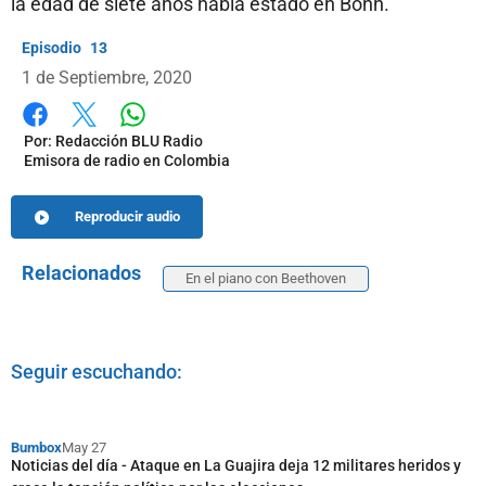
la edad de siete años había estado en Bonn.
13
1 de Septiembre, 2020
Whatsapp
Facebook
X
Por:
Redacción BLU Radio
Emisora de radio en Colombia
Reproducir audio
Relacionados
En el piano con Beethoven
Seguir escuchando:
Bumbox
May 27
Noticias del día - Ataque en La Guajira deja 12 militares heridos y