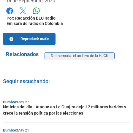
14 de Septiembre, 2020
Whatsapp
Facebook
X
Por:
Redacción BLU Radio
Emisora de radio en Colombia
Reproducir audio
Relacionados
De memoria: el archivo de la HJCK
Seguir escuchando:
Bumbox
May 27
Noticias del día - Ataque en La Guajira deja 12 militares heridos y
crece la tensión política por las elecciones
Bumbox
May 21