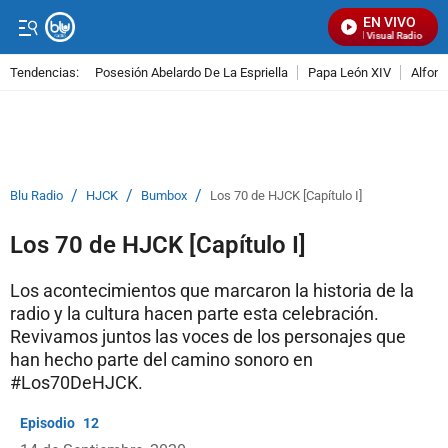
EN VIVO
Señal Visual Radio
Tendencias:
Posesión Abelardo De La Espriella
Papa León XIV
Alfons
PUBLICIDAD
/
/
/
Blu Radio
HJCK
Bumbox
Los 70 de HJCK [Capítulo I]
Los 70 de HJCK [Capítulo I]
Los acontecimientos que marcaron la historia de la
radio y la cultura hacen parte esta celebración.
Revivamos juntos las voces de los personajes que
han hecho parte del camino sonoro en
#Los70DeHJCK.
12