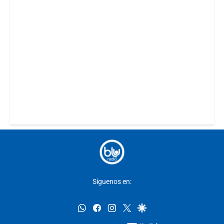
Síguenos en:
whatsapp
facebook
instagram
twitter
google