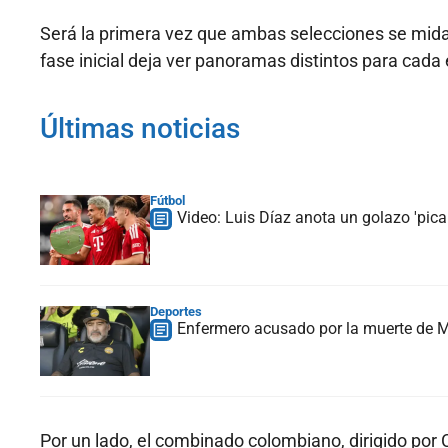
Será la primera vez que ambas selecciones se midan
fase inicial deja ver panoramas distintos para cada
Últimas noticias
Fútbol
Video: Luis Díaz anota un golazo 'picab
Deportes
Enfermero acusado por la muerte de Ma
Por un lado, el combinado colombiano, dirigido por 