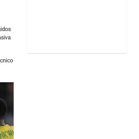
gidos
nsiva
écnico