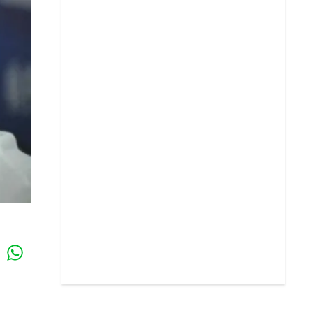
Whatsapp
k