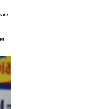
s de
les