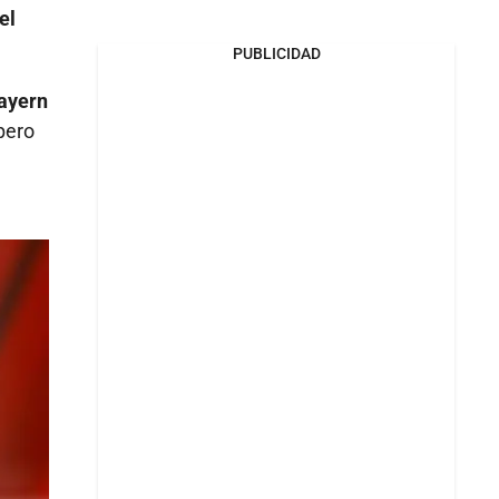
el
PUBLICIDAD
Bayern
 pero
n