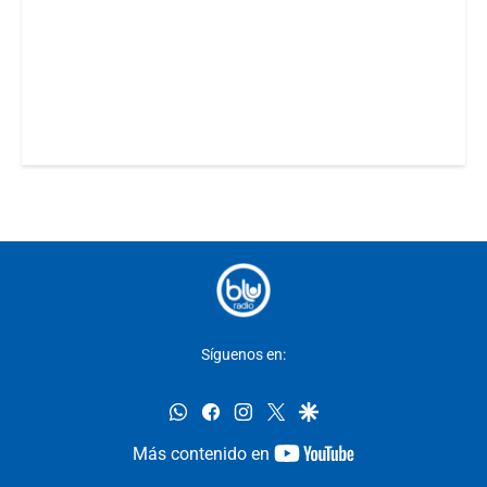
Síguenos en:
whatsapp
facebook
instagram
twitter
google
youtube-
Más contenido en
footer