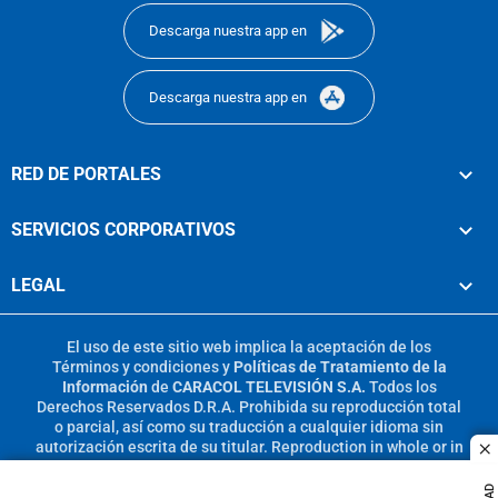
Descarga nuestra app en
Descarga nuestra app en
RED DE PORTALES
SERVICIOS CORPORATIVOS
LEGAL
El uso de este sitio web implica la aceptación de los
Términos y condiciones
y
Políticas de Tratamiento de la
Información
de
CARACOL TELEVISIÓN S.A.
Todos los
Derechos Reservados D.R.A. Prohibida su reproducción total
o parcial, así como su traducción a cualquier idioma sin
autorización escrita de su titular. Reproduction in whole or in
c
part, or translation without written permission is prohibited.
All rights reserved 2025.