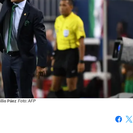
lio Páez
Foto: AFP
Faceboo
X