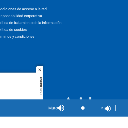
ndiciones de acceso a la red
sponsabilidad corporativa
lítica de tratamiento de la información
lítica de cookies
rminos y condiciones
close
PUBLICIDAD
ACOL
quier idioma
MIEMBRO DE:
rights
Mute
Mute