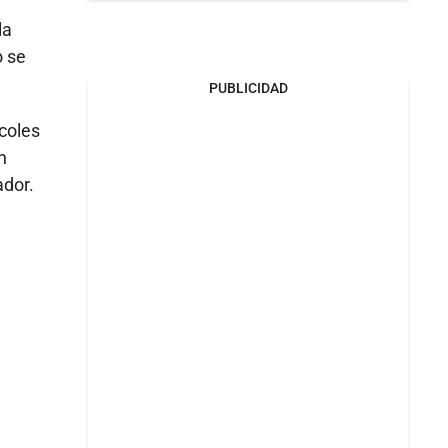
la
o se
PUBLICIDAD
rcoles
n
ador.