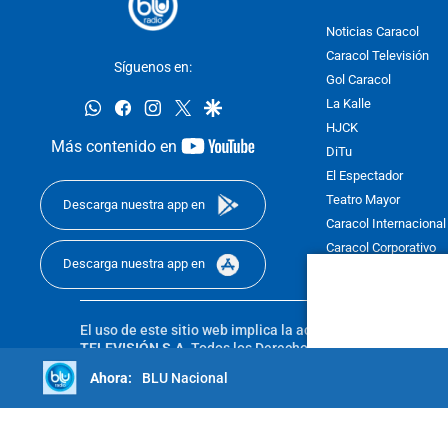
Noticias Caracol
Caracol Televisión
Síguenos en:
Gol Caracol
whatsapp
facebook
instagram
twitter
google
La Kalle
HJCK
youtube-
Más contenido en
DiTu
footer
El Espectador
Teatro Mayor
Descarga nuestra app en
Caracol Internacional
Caracol Corporativo
Descarga nuestra app en
Caracol Next
El uso de este sitio web implica la aceptación de los
Térmi
TELEVISIÓN S.A.
Todos los Derechos Reservados D.R.A. Pro
sin autorización escrita de su titular. Reproduction in whole
BLU Nacional
reserved 2025.