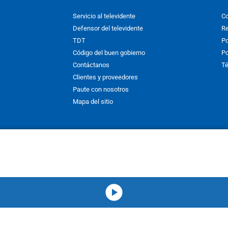
Servicio al televidente
Co
Defensor del televidente
Re
TDT
Po
Código del buen gobierno
Po
Contáctanos
Té
Clientes y proveedores
Paute con nosotros
Mapa del sitio
nos y condiciones
y
Políticas de Tratamiento de la Información
de
CAR
hibida su reproducción total o parcial, así como su traducción a cual
 or in part, or translation without written permission is prohibited. All 
media-icon