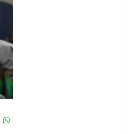
Whatsapp
k