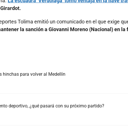
ima.
La escuadra ‘Verdolaga’ tomó ventaja en la llave tra
 Girardot.
Deportes Tolima emitió un comunicado en el que exige que
antener la sanción a Giovanni Moreno (Nacional) en la f
s hinchas para volver al Medellín
iento deportivo, ¿qué pasará con su próximo partido?