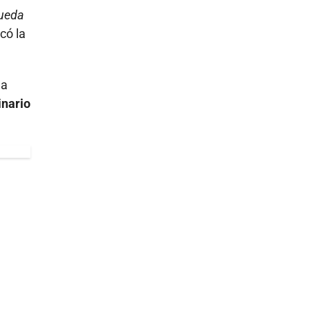
pueda
có la
la
inario