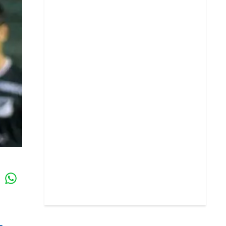
Whatsapp
k