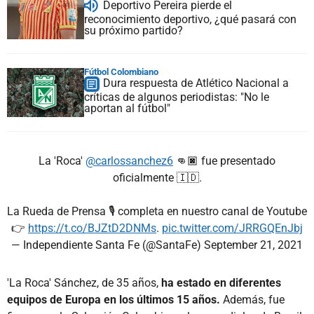
Deportivo Pereira pierde el
reconocimiento deportivo, ¿qué pasará con
su próximo partido?
Fútbol Colombiano
Dura respuesta de Atlético Nacional a
críticas de algunos periodistas: "No le
aportan al fútbol"
La 'Roca'
@carlossanchez6
👊🏿 fue presentado
oficialmente 🇮🇩.
La Rueda de Prensa 🎙️ completa en nuestro canal de Youtube
👉
https://t.co/BJZtD2DNMs
.
pic.twitter.com/JRRGQEnJbj
— Independiente Santa Fe (@SantaFe)
September 21, 2021
'La Roca' Sánchez, de 35 años,
ha estado en diferentes
equipos de Europa en los últimos 15 años.
Además, fue