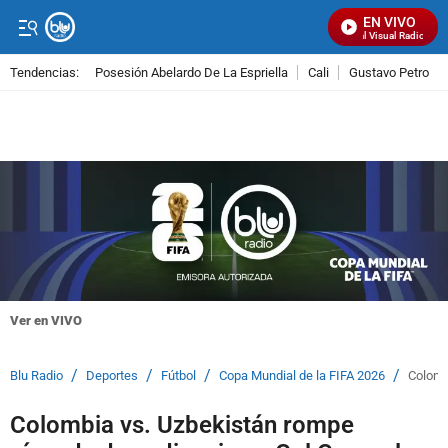
EN VIVO
Señal Visual Radio
Tendencias:
Posesión Abelardo De La Espriella
Cali
Gustavo Petro
PUBLICIDAD
Ver en VIVO
/
/
/
/
Blu Radio
Deportes
Fútbol
Copa Mundial de la FIFA 2026
Colomb
Colombia vs. Uzbekistán rompe