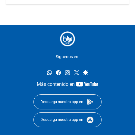
Síguenos en:
whatsapp
facebook
instagram
twitter
google
youtube-
Más contenido en
footer
Descarga nuestra app en
Descarga nuestra app en