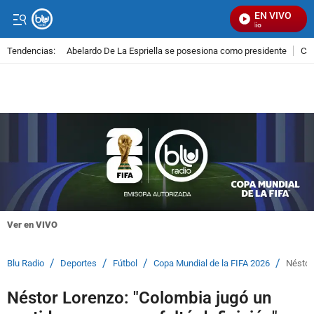
EN VIVO
Señal Visual Radio
Tendencias:
Abelardo De La Espriella se posesiona como presidente
Cal
PUBLICIDAD
Ver en VIVO
/
/
/
/
Blu Radio
Deportes
Fútbol
Copa Mundial de la FIFA 2026
Néstor 
Néstor Lorenzo: "Colombia jugó un