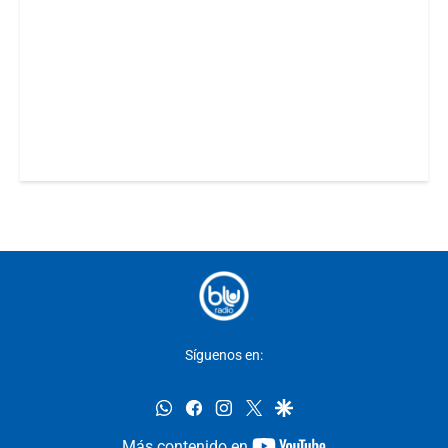
Síguenos en:
whatsapp
facebook
instagram
twitter
google
youtube-
Más contenido en