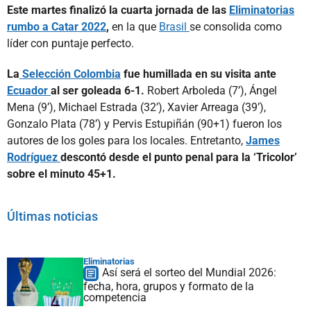
Este martes finalizó la cuarta jornada de las
Eliminatorias
rumbo a Catar 2022
,
en la que
Brasil
se consolida como
líder con puntaje perfecto.
La
Selección Colombia
fue humillada en su visita ante
Ecuador
al ser goleada 6-1.
Robert Arboleda (7’), Ángel
Mena (9’), Michael Estrada (32’), Xavier Arreaga (39’),
Gonzalo Plata (78’) y Pervis Estupiñán (90+1) fueron los
autores de los goles para los locales. Entretanto,
James
Rodríguez
descontó desde el punto penal para la ‘Tricolor’
sobre el minuto 45+1.
Últimas noticias
Eliminatorias
Así será el sorteo del Mundial 2026:
fecha, hora, grupos y formato de la
competencia