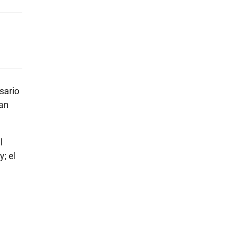
sario
han
l
; el