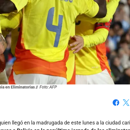
a en Eliminatorias //
Foto: AFP
Faceboo
X
 quien llegó en la madrugada de este lunes a la ciudad ca