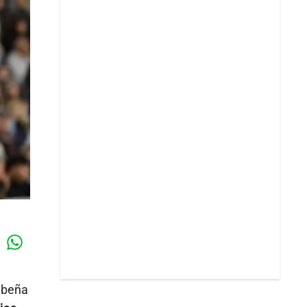
Whatsapp
k
ribeña