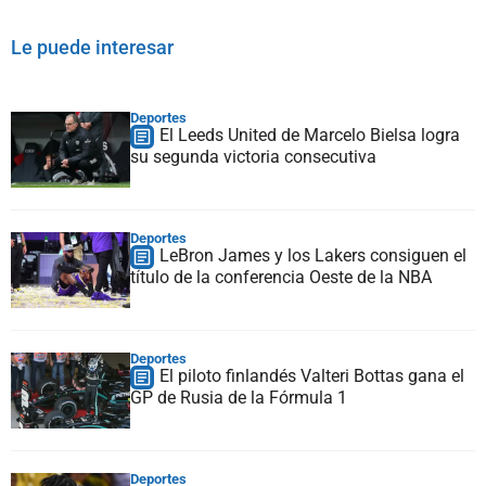
Le puede interesar
Deportes
El Leeds United de Marcelo Bielsa logra
su segunda victoria consecutiva
Deportes
LeBron James y los Lakers consiguen el
título de la conferencia Oeste de la NBA
Deportes
El piloto finlandés Valteri Bottas gana el
GP de Rusia de la Fórmula 1
Deportes