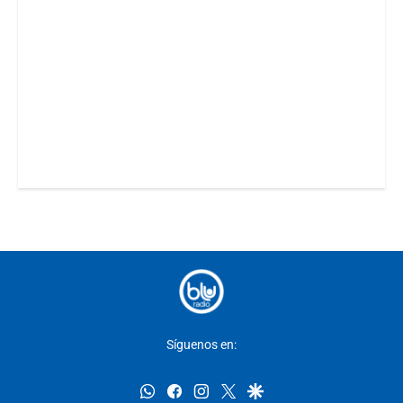
Síguenos en:
whatsapp
facebook
instagram
twitter
google