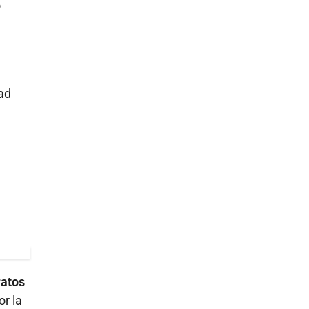
o
ad
ratos
r la