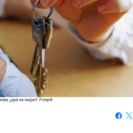
endar ¿que es mejor?
Freepik
Faceboo
X