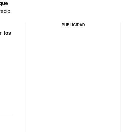
 que
recio
PUBLICIDAD
on
los