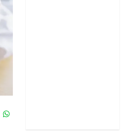
Whatsapp
k