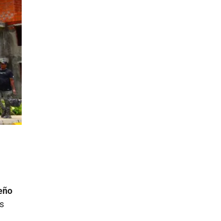
eño
es