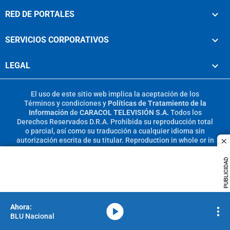
RED DE PORTALES
SERVICIOS CORPORATIVOS
LEGAL
El uso de este sitio web implica la aceptación de los
Términos y condiciones
y
Políticas de Tratamiento de la
Información
de
CARACOL TELEVISIÓN S.A.
Todos los
Derechos Reservados D.R.A. Prohibida su reproducción total
o parcial, así como su traducción a cualquier idioma sin
autorización escrita de su titular. Reproduction in whole or in
c
part, or translation without written permission is prohibited.
All rights reserved 2025.
PUBLICIDAD
MIEMBRO DE:
media-icon
BLU Nacional