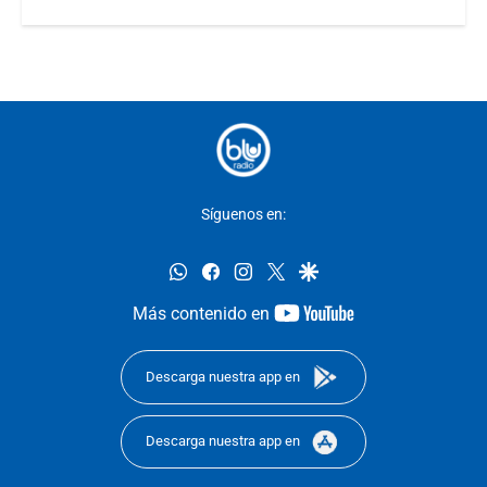
Síguenos en:
whatsapp
facebook
instagram
twitter
google
youtube-
Más contenido en
footer
Descarga nuestra app en
Descarga nuestra app en