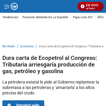
EN VIVO
Señal Visual Radio
Tendencias:
Posesión Abelardo De La Espriella
Papa León XIV
Alfons
PUBLICIDAD
/
/
Blu Radio
Economía
Dura carta de Ecopetrol al Congreso: Tributaria ar
Dura carta de Ecopetrol al Congreso:
Tributaria arriesgaría producción de
gas, petróleo y gasolina
La petrolera estatal le pide al Gobierno replantear la
sobretasa a las petroleras y 'amarrarla' a los altos
precios del crudo.
Reproducir audio