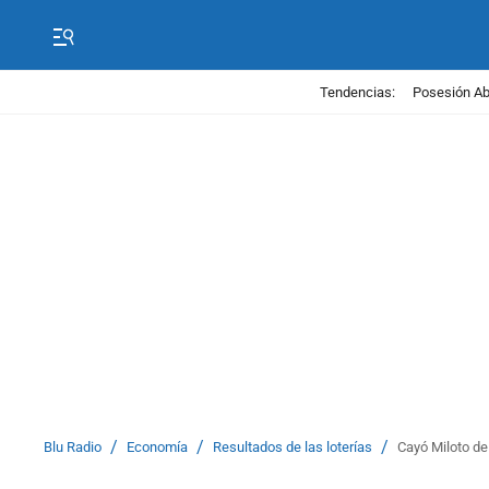
Tendencias:
Posesión Abe
/
/
/
Blu Radio
Economía
Resultados de las loterías
Cayó Miloto de