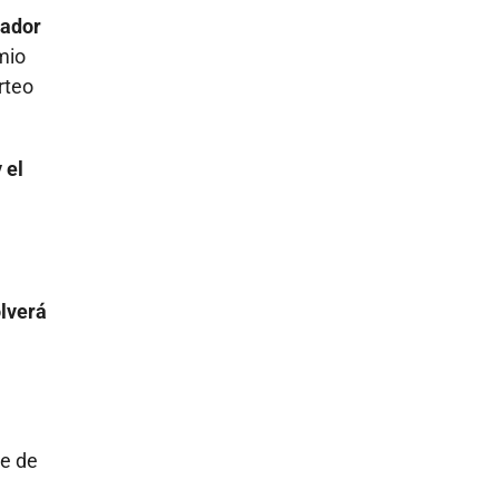
rador
mio
rteo
 el
lverá
ne de