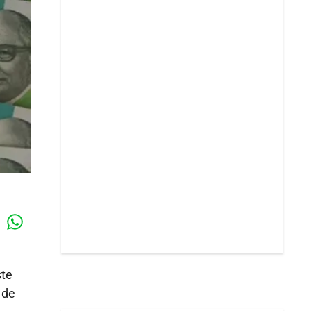
Whatsapp
k
ste
de