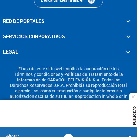
Descarga nuestra app en
RED DE PORTALES
SERVICIOS CORPORATIVOS
LEGAL
El uso de este sitio web implica la aceptación de los
Términos y condiciones
y
Políticas de Tratamiento de la
Información
de
CARACOL TELEVISIÓN S.A.
Todos los
Derechos Reservados D.R.A. Prohibida su reproducción total
o parcial, así como su traducción a cualquier idioma sin
autorización escrita de su titular. Reproduction in whole or in
c
part, or translation without written permission is prohibited.
All rights reserved 2025.
PUBLICIDAD
MIEMBRO DE: