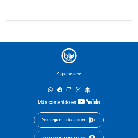
Síguenos en:
whatsapp
facebook
instagram
twitter
google
youtube-
Más contenido en
footer
Descarga nuestra app en