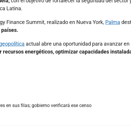
ela,
con el objetivo de fortalecer la seguridad del sector 
a Latina.
rgy Finance Summit, realizado en Nueva York,
Palma
des
 países.
geopolítica
actual abre una oportunidad para avanzar en
r recursos energéticos, optimizar capacidades instalad
es en sus filas; gobierno verificará ese censo