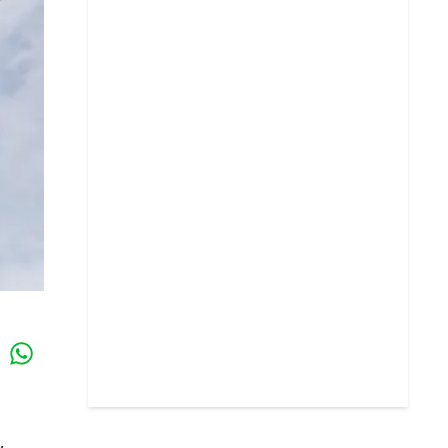
Whatsapp
k