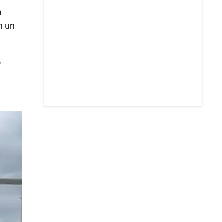
a
n un
o