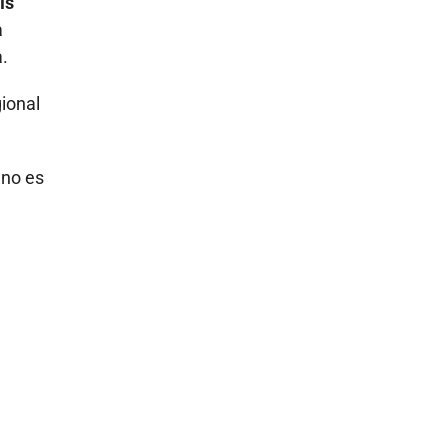
ís
a
a.
gional
 no es