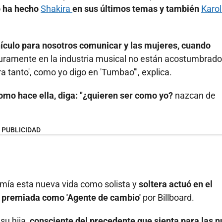
 ha hecho
Shakira
en sus últimos temas y también
Karol
hículo para nosotros comunicar y las mujeres, cuando
ramente en la industria musical no están acostumbrado
ra tanto', como yo digo en 'Tumbao'", explica.
mo hace ella, diga: "¿quieren ser como yo?
nazcan de
PUBLICIDAD
umía esta nueva vida como solista y
soltera actuó en el
fue premiada como 'Agente de cambio'
por Billboard.
su hija,
consciente del precedente que sienta para las 