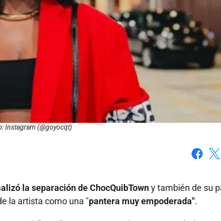
o: Instagram (@goyocqt)
Faceboo
X
rmalizó la separación de ChocQuibTown
y también de su p
e la artista como una "
pantera muy empoderada"
.