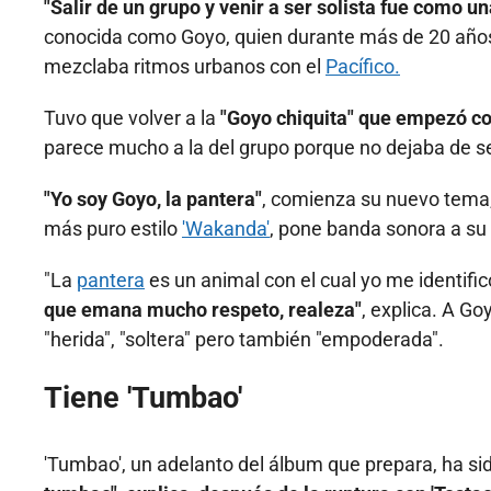
"Salir de un grupo y venir a ser solista fue como un
conocida como Goyo, quien durante más de 20 años 
mezclaba ritmos urbanos con el
Pacífico.
Tuvo que volver a la
"Goyo chiquita" que empezó con
parece mucho a la del grupo porque no dejaba de s
"Yo soy Goyo, la pantera"
, comienza su nuevo tema,
más puro estilo
'Wakanda'
, pone banda sonora a su
"La
pantera
es un animal con el cual yo me identif
que emana mucho respeto, realeza"
, explica. A Go
"herida", "soltera" pero también "empoderada".
Tiene 'Tumbao'
'Tumbao', un adelanto del álbum que prepara, ha si