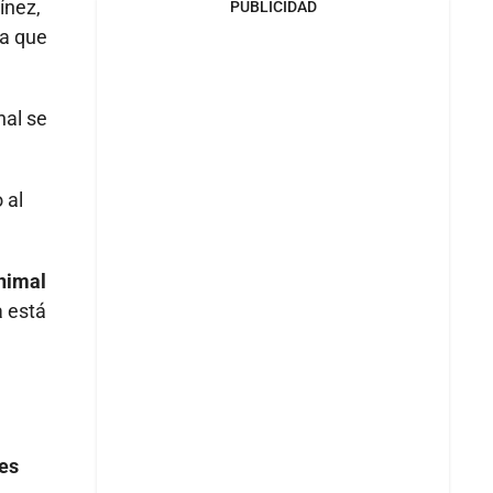
ínez,
PUBLICIDAD
da que
nal se
 al
animal
a está
nes