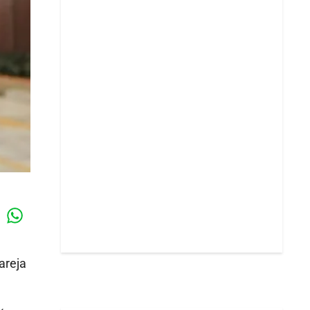
Whatsapp
k
areja