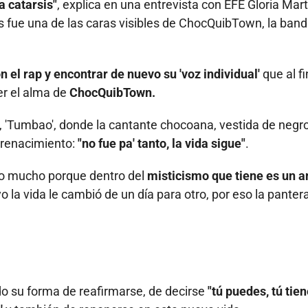
a catarsis"
, explica en una entrevista con EFE Gloria Mart
fue una de las caras visibles de ChocQuibTown, la ban
 el rap y encontrar de nuevo su 'voz individual'
que al fi
er el alma de
ChocQuibTown.
 'Tumbao', donde la cantante chocoana, vestida de negro
 renacimiento:
"no fue pa' tanto, la vida sigue"
.
ico mucho porque dentro del
misticismo que tiene es un 
yo la vida le cambió de un día para otro, por eso la panter
do su forma de reafirmarse, de decirse
"tú puedes, tú tie