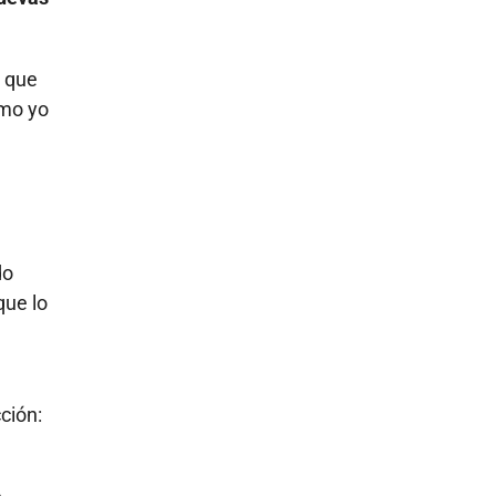
 que
omo yo
do
que lo
ción: