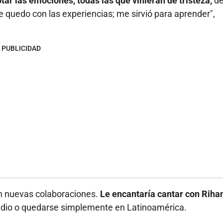
r las emociones, todas las que vinieran de tristeza,
d
 quedo con las experiencias; me sirvió para aprender",
PUBLICIDAD
en nuevas colaboraciones.
Le encantaría cantar con Riha
indio o quedarse simplemente en Latinoamérica.