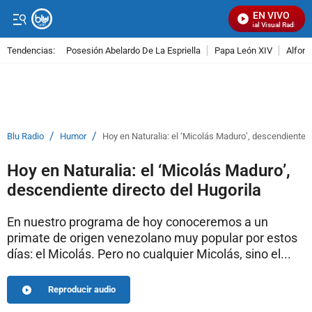
EN VIVO
Señal Visual Radio
Tendencias:
Posesión Abelardo De La Espriella
Papa León XIV
Alfons
PUBLICIDAD
/
/
Blu Radio
Humor
Hoy en Naturalia: el ‘Micolás Maduro’, descendiente d
Hoy en Naturalia: el ‘Micolás Maduro’,
descendiente directo del Hugorila
En nuestro programa de hoy conoceremos a un
primate de origen venezolano muy popular por estos
días: el Micolás. Pero no cualquier Micolás, sino el...
Reproducir audio