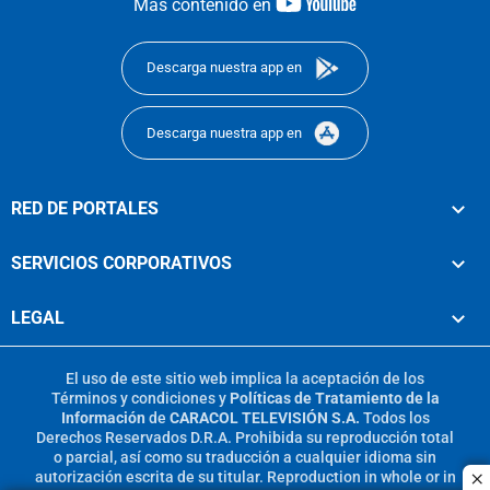
youtube-
Más contenido en
footer
Descarga nuestra app en
Descarga nuestra app en
RED DE PORTALES
SERVICIOS CORPORATIVOS
LEGAL
El uso de este sitio web implica la aceptación de los
Términos y condiciones
y
Políticas de Tratamiento de la
Información
de
CARACOL TELEVISIÓN S.A.
Todos los
Derechos Reservados D.R.A. Prohibida su reproducción total
o parcial, así como su traducción a cualquier idioma sin
autorización escrita de su titular. Reproduction in whole or in
c