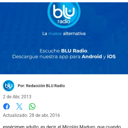
Por:
Redacción BLU Radio
2 de Abr, 2013
Whatsapp
Facebook
X
Actualizado: 28 de abr, 2016
espécimen adulto, es decir, el Micolás Maduro, que cuando