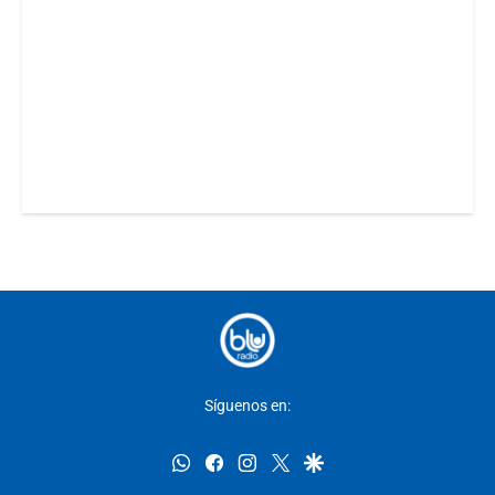
Síguenos en:
whatsapp
facebook
instagram
twitter
google