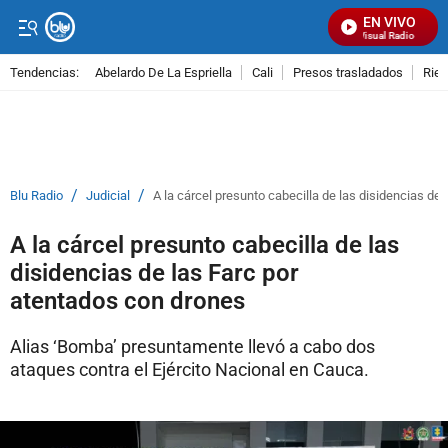
EN VIVO
Señal Visual Radio
Tendencias:
Abelardo De La Espriella
Cali
Presos trasladados
Rie
PUBLICIDAD
/
/
Blu Radio
Judicial
A la cárcel presunto cabecilla de las disidencias de
A la cárcel presunto cabecilla de las
disidencias de las Farc por
atentados con drones
Alias ‘Bomba’ presuntamente llevó a cabo dos
ataques contra el Ejército Nacional en Cauca.