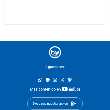
Síguenos en:
whatsapp
facebook
instagram
twitter
google
youtube-
Más contenido en
footer
Descarga nuestra app en