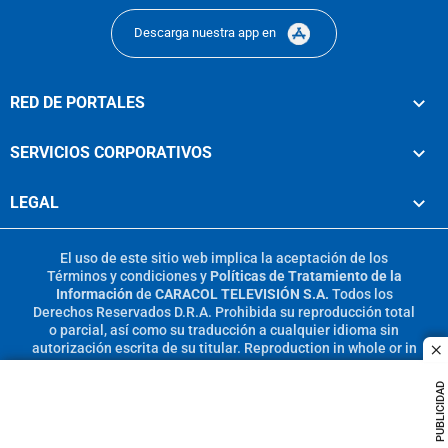
Descarga nuestra app en
RED DE PORTALES
SERVICIOS CORPORATIVOS
LEGAL
El uso de este sitio web implica la aceptación de los
Términos y condiciones
y
Políticas de Tratamiento de la
Información
de
CARACOL TELEVISIÓN S.A.
Todos los
Derechos Reservados D.R.A. Prohibida su reproducción total
o parcial, así como su traducción a cualquier idioma sin
autorización escrita de su titular. Reproduction in whole or in
c
part, or translation without written permission is prohibited.
All rights reserved 2025.
PUBLICIDAD
MIEMBRO DE: